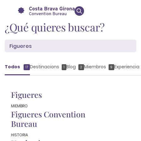
Buscador
¿Qué quieres buscar?
Todos
Destinacions
Blog
Miembros
Experiencia
17
1
2
9
Figueres
MIEMBRO
Figueres Convention
Bureau
HISTORIA