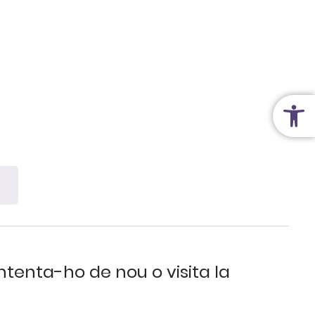
Toolb
intenta-ho de nou o visita la