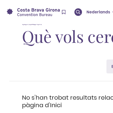
Inici
Search: Experiència Arrels
Nederlands
CERCADOR
Què vols cer
No s’han trobat resultats relac
pàgina d’Inici