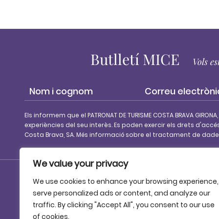
Butlletí MICE
Vols es
Els informem que el PATRONAT DE TURISME COSTA BRAVA GIRONA,
experiències del seu interès. Es poden exercir els drets d'accé
Costa Brava, SA. Més informació sobre el tractament de dades 
We value your privacy
We use cookies to enhance your browsing experience,
© 2025 Patronat de Turisme Costa Brava Girona
serve personalized ads or content, and analyze our
traffic. By clicking "Accept All", you consent to our use
of cookies.