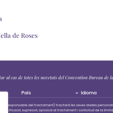
a
ella de Roses
tar al cas de totes les novetats del Convention Bureau de 
País
Idioma
 SA (Responsable del tractament) tractarà les seves dades personal
s, rectificació, supressió, oposició al tractament i sol·licitud de la l