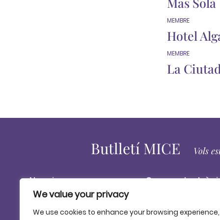
Mas Solà
MEMBRE
Hotel Alg
MEMBRE
La Ciutad
Butlletí MICE
Vols es
We value your privacy
Els informem que el PATRONAT DE TURISME COSTA BRAVA GIRONA,
We use cookies to enhance your browsing experience,
experiències del seu interès. Es poden exercir els drets d'accé