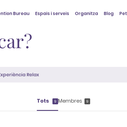
ntion Bureau
Espais i serveis
Organitza
Blog
Pet
car?
Tots
Membres
9
9