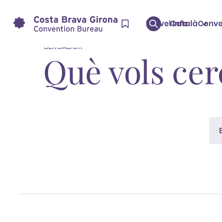
Inici
Search: Experiència Relax
Travel info
Català
Conve
CERCADOR
Què vols cer