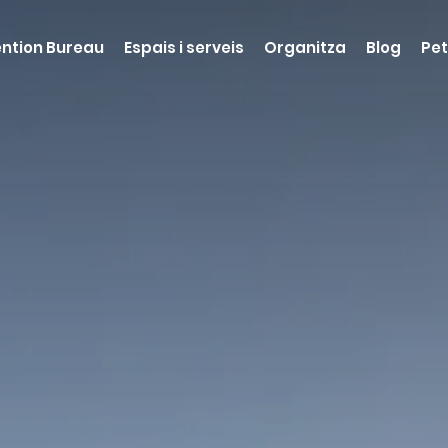
ntion Bureau
Espais i serveis
Organitza
Blog
Pet