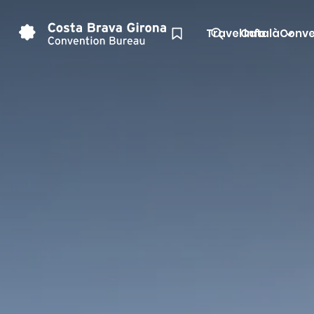
Travel info
Català
Conve