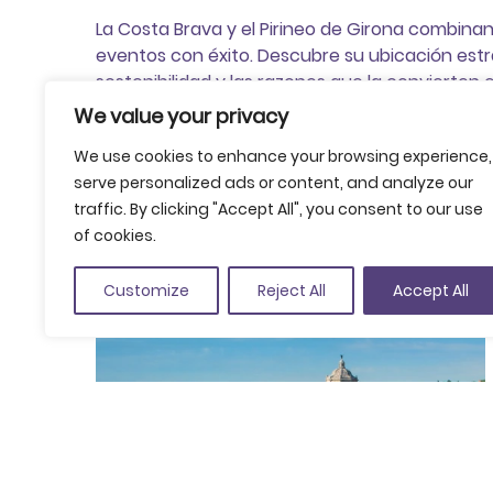
La Costa Brava y el Pirineo de Girona combina
eventos con éxito. Descubre su ubicación estra
sostenibilidad y las razones que la convierten
We value your privacy
We use cookies to enhance your browsing experience,
serve personalized ads or content, and analyze our
traffic. By clicking "Accept All", you consent to our use
of cookies.
Toda la información que n
Customize
Reject All
Accept All