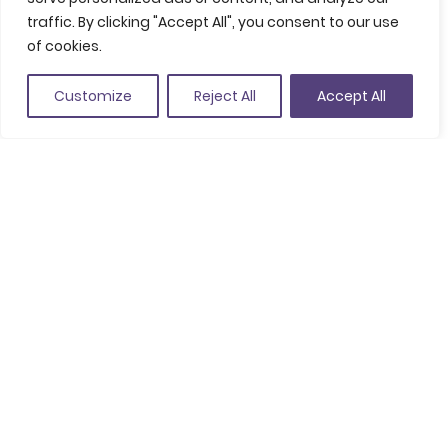
Carrer del Portal Nou, 32, Barcelona, Espanya
traffic. By clicking "Accept All", you consent to our use
(Voir sur Google Maps)
of cookies.
+34 646 317 298
Customize
Reject All
Accept All
contact@blackline-transfers.com
www.blackline-transfers.com
Newsletter MICE
Voulez-vous rester au courant de toutes les dernières
nouveautés ?