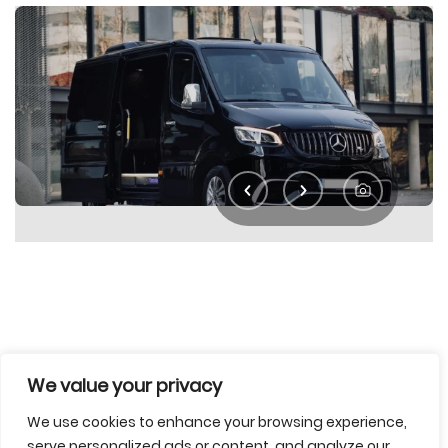
Partager
We value your privacy
We use cookies to enhance your browsing experience,
Garder dans les favoris
serve personalized ads or content, and analyze our