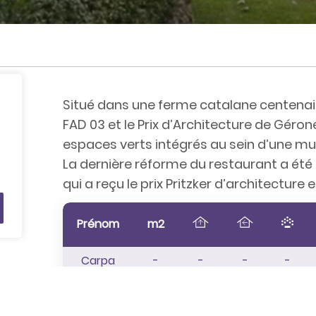
Situé dans une ferme catalane centenaire
FAD 03 et le Prix d’Architecture de Géro
espaces verts intégrés au sein d’une mur
La dernière réforme du restaurant a été 
qui a reçu le prix Pritzker d’architecture e
Prénom
m2
Carpa
-
-
-
-
Restaurant
-
-
-
-