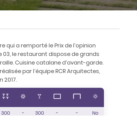
 qui a remporté le Prix de l’opinion
ne 03, le restaurant dispose de grands
aille. Cuisine catalane d’avant-garde.
réalisée par l’équipe RCR Arquitectes,
n 2017.
300
-
300
-
-
No
60
-
-
-
-
No