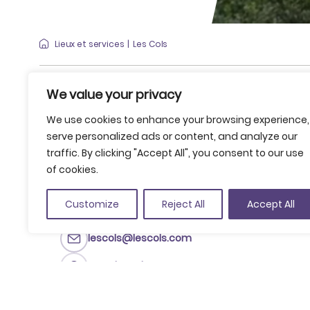
Lieux et services
Les Cols
We value your privacy
We use cookies to enhance your browsing experience,
Partager
serve personalized ads or content, and analyze our
Garder dans les favoris
traffic. By clicking "Accept All", you consent to our use
of cookies.
Ctra. de la Canya, s/n, 17800 Olot
(Voir sur Google Maps)
Customize
Reject All
Accept All
+34 972 269 209
lescols@lescols.com
www.lescols.com