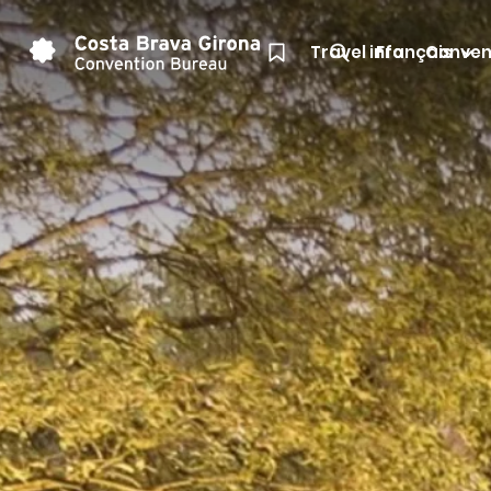
Travel info
Français
Conven