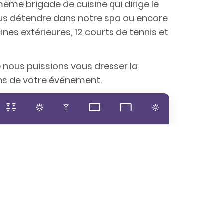
me brigade de cuisine qui dirige le
us détendre dans notre spa ou encore
cines extérieures, 12 courts de tennis et
 nous puissions vous dresser la
ns de votre événement.
200
300
400
-
-
No
180
-
-
-
-
Sí
70
-
160
-
-
Sí
70
-
160
-
-
Sí