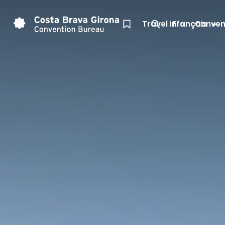
Travel info
Français
Conven