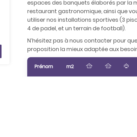
espaces des banquets élaborés par la mê
restaurant gastronomique, ainsi que vo
utiliser nos installations sportives (3 pis
4 de padel, et un terrain de football).
N’hésitez pas à nous contacter pour que
proposition la mieux adaptée aux besoi
Prénom
m2
Hivernacle
416
3.8
-
400
Sala Ermita 1
394
2.9
19.7
350
+ 2
Sala Ermita 2
202.9
2.9
10.2
190
Sala Ermita 1
204.2
2.9
9.5
190