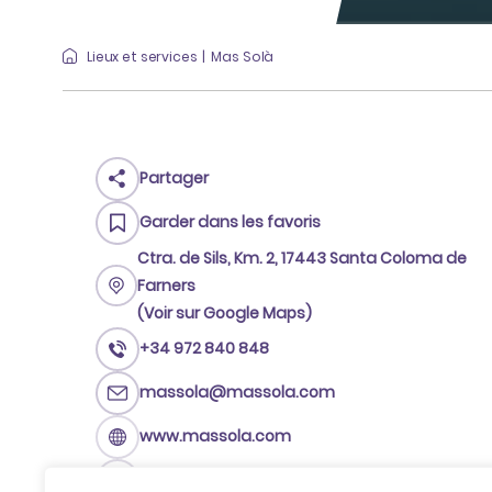
Lieux et services
Mas Solà
Partager
Garder dans les favoris
Ctra. de Sils, Km. 2, 17443 Santa Coloma de
Farners
(Voir sur Google Maps)
+34 972 840 848
massola@massola.com
www.massola.com
78