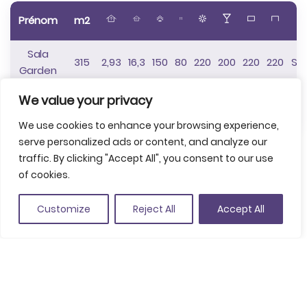
Prénom
m2
Sala
315
2,93
16,3
150
80
220
200
220
220
Sí
Garden
Sala Sant
We value your privacy
-
-
-
40
20
40
50
50
50
Sí
Pol
We use cookies to enhance your browsing experience,
serve personalized ads or content, and analyze our
traffic. By clicking "Accept All", you consent to our use
Partager
of cookies.
Garder dans les favoris
Customize
Reject All
Accept All
Platja de Sant Pol, s/n, S'Agaró, Espanya
(Voir sur Google Maps)
+34 972 325 200
events@hotelsagaro.com