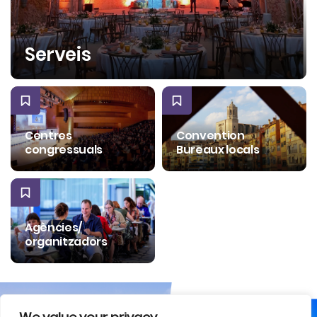
Serveis
Centres
Convention
congressuals
Bureaux locals
Agències/
organitzadors