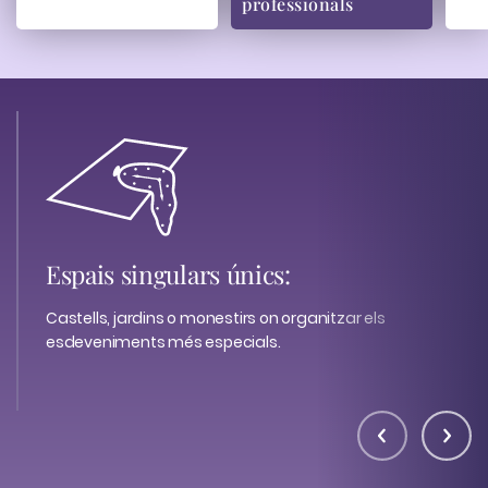
professionals
Experiències d'incentiu
i teambuilding genuïnes:
Vinculades al paisatge, gastronomia i cultura del
territori.