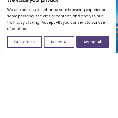
We value your privacy
We use cookies to enhance your browsing experience,
serve personalized ads or content, and analyze our
traffic. By clicking "Accept All", you consent to our use
of cookies.
Customize
Reject All
Accept All
Soc la Costa Brava i el Pirineu de Girona
Mediterrània. Brava. Autèntica. Diversa. Amb
mi vius el doble
Soc la Costa Brava i el Pirineu de Girona, un territori on
la muntanya es fon amb el mar i el cel abraça la