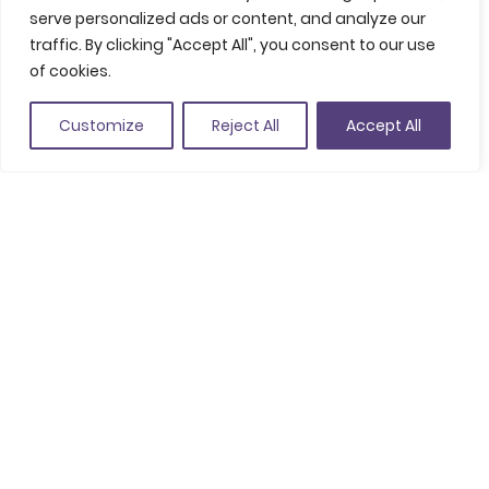
serve personalized ads or content, and analyze our
Además, la cerámica de
La Bisbal
es otra joya cultural
traffic. By clicking "Accept All", you consent to our use
que se puede descubrir de la mano de
Gla Empordà
.
of cookies.
Este taller permite a los participantes aprender las
Customize
Reject All
Accept All
técnicas artesanales de esta tradición milenaria,
creando su propia pieza que se pueden llevar a casa.
Tradición y folclore local