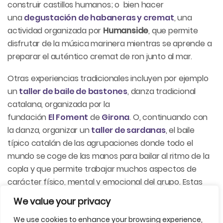
construir castillos humanos; o bien hacer
una
degustación de habaneras y cremat
, una
actividad organizada por
Humanside
, que permite
disfrutar de la música marinera mientras se aprende a
preparar el auténtico cremat de ron junto al mar.
Otras experiencias tradicionales incluyen por ejemplo
un
taller de baile de bastones
, danza tradicional
catalana, organizada por la
fundación
El
Foment
de
Girona
. O, continuando con
la danza, organizar un
taller de sardanas
, el baile
típico catalán de las agrupaciones donde todo el
mundo se coge de las manos para bailar al ritmo de la
copla y que permite trabajar muchos aspectos de
carácter físico, mental y emocional del grupo. Estas
actividades no solo ofrecen una experiencia
We value your privacy
interactiva, sino que fomentan la cohesión de grupo y
We use cookies to enhance your browsing experience,
la conexión con la identidad del territorio.