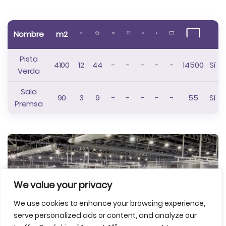
Nombre
m2
Pista
4100
12
44
-
-
-
-
-
14500
Sí
Verda
Sala
90
3
9
-
-
-
-
-
55
Sí
Premsa
We value your privacy
We use cookies to enhance your browsing experience,
serve personalized ads or content, and analyze our