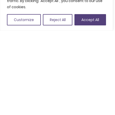
traffic. By clicking "Accept All", you consent to our use
of cookies.
Customize
Reject All
Accept All
Comparte
Guardar en favoritos
C. Mas Cuni, 43, 17300 Blanes
(Ver en Google Maps)
+34 972 352 322
esports@blanes.cat
www.blanes.cat