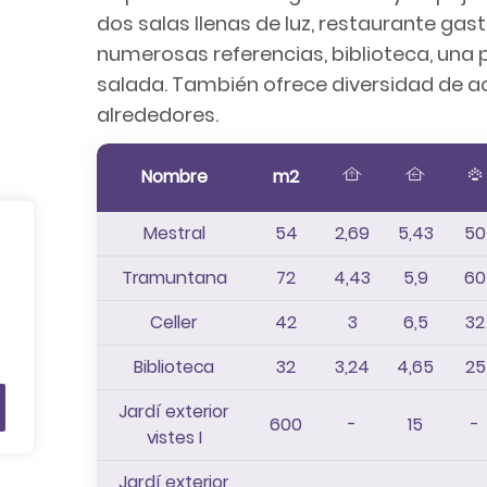
dos salas llenas de luz, restaurante ga
numerosas referencias, biblioteca, una p
salada. También ofrece diversidad de act
alrededores.
Nombre
m2
Mestral
54
2,69
5,43
50
Tramuntana
72
4,43
5,9
60
Celler
42
3
6,5
32
Biblioteca
32
3,24
4,65
25
Jardí exterior
600
-
15
-
vistes I
Jardí exterior