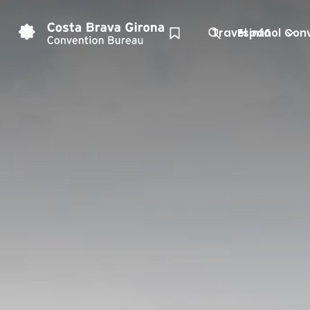
Travel info
Español
Conv