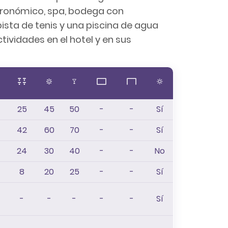
stronómico, spa, bodega con
ista de tenis y una piscina de agua
ividades en el hotel y en sus
25
45
50
-
-
Sí
42
60
70
-
-
Sí
24
30
40
-
-
No
8
20
25
-
-
Sí
-
-
-
-
-
Sí