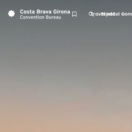
Travel info
Español
Conv