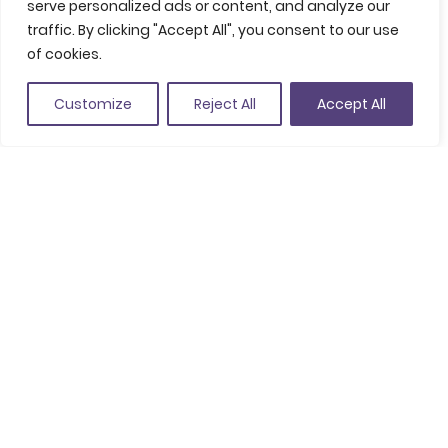
serve personalized ads or content, and analyze our
Guardar en favoritos
traffic. By clicking "Accept All", you consent to our use
of cookies.
Balmes, 18, 17230 Palamós
(Ver en Google Maps)
Customize
Reject All
Accept All
+34 685 195 519
info@lagastronomica.cat
www.lagastronomica.cat
Experiencias
01
/
00