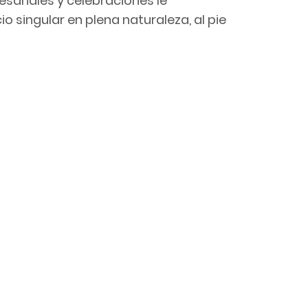
sariales y celebraciones le
 singular en plena naturaleza, al pie
rcas de Girona especializada en la
as para empresas.
zadas y exclusivas para dar valor
rames de incentivos. Somos creadores
gro de servicios turísticos para que