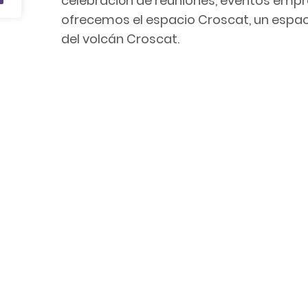
celebración de reuniones, eventos empre
ofrecemos el espacio Croscat, un espacio
del volcán Croscat.
Agencia de Viajes receptiva en las coma
organización y coordinación de estanci
Ofrecemos propuestas únicas, personali
añadido a Eventos corporativos y prog
de experiencias y damos un Servicio ínte
las reuniones tengan garantía de éxito.