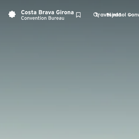
Travel info
Español
Conv