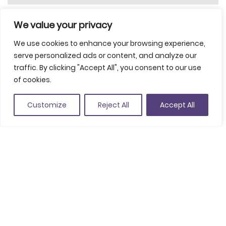
We value your privacy
We use cookies to enhance your browsing experience,
serve personalized ads or content, and analyze our
traffic. By clicking "Accept All", you consent to our use
Comparte
of cookies.
Guardar en favoritos
Customize
Reject All
Accept All
Prtge San Pere del Bosc s/n, 17310 Lloret de Mar
(Ver en Google Maps)
+34 972 361 636
comercial@santperedelboschotel.com
www.hotelsantperedelbosc.com
19