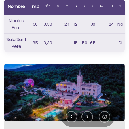
Nombre
m2
Nicolau
30
3,30
-
24
12
-
30
-
24
No
Font
Sala Sant
85
3,30
-
-
15
50
65
-
-
Sí
Pere