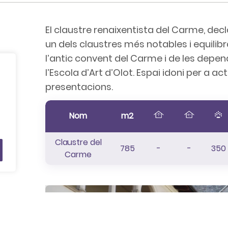
El claustre renaixentista del Carme, decl
un dels claustres més notables i equili
l’antic convent del Carme i de les depe
l’Escola d’Art d’Olot. Espai idoni per a act
presentacions.
Nom
m2
Claustre del
785
-
-
350
Carme