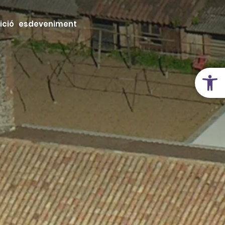
ició esdeveniment
Obre la 