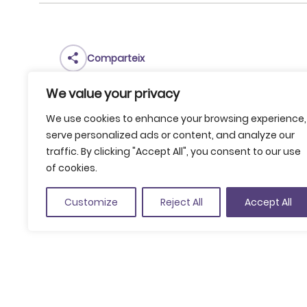
Comparteix
Guardar a favorits
We value your privacy
C. Pare Antoni Soler, 1-3, 17800 Olot
We use cookies to enhance your browsing experience,
(Veure a Google Maps)
serve personalized ads or content, and analyze our
+34 972 260 141
traffic. By clicking "Accept All", you consent to our use
of cookies.
info@reunionsentrevolcans.com
www.reunionsentrevolcans.com
Customize
Reject All
Accept All