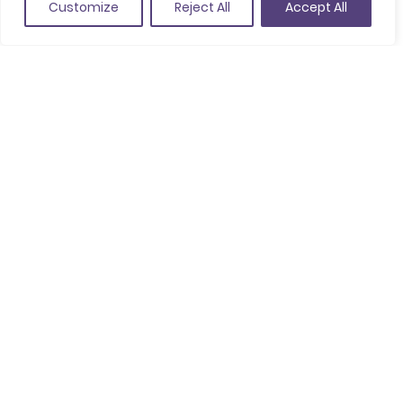
Customize
Reject All
Accept All
Comparteix
Guardar a favorits
Pg. de la Devesa, 35, 17001 Girona
(Veure a Google Maps)
+34 872 080 709
gironacityconventionbureau@ajgirona.cat
www.gironacongressos.org