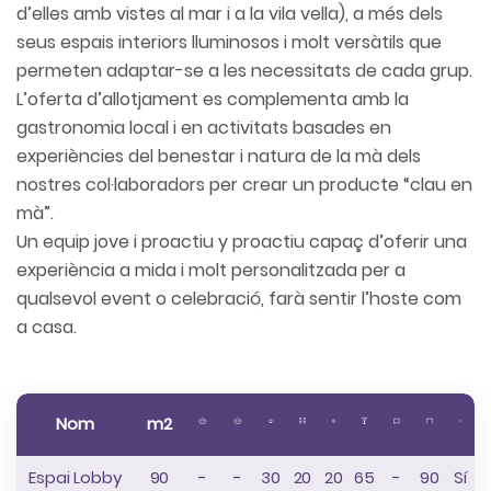
d’elles amb vistes al mar i a la vila vella), a més dels
seus espais interiors lluminosos i molt versàtils que
permeten adaptar-se a les necessitats de cada grup.
L’oferta d’allotjament es complementa amb la
gastronomia local i en activitats basades en
experiències del benestar i natura de la mà dels
nostres col·laboradors per crear un producte “clau en
mà”.
Un equip jove i proactiu y proactiu capaç d’oferir una
experiència a mida i molt personalitzada per a
qualsevol event o celebració, farà sentir l’hoste com
a casa.
Nom
m2
Espai Lobby
90
-
-
30
20
20
65
-
90
Sí