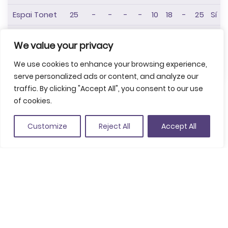
Espai Tonet
25
-
-
-
-
10
18
-
25
Sí
Terrassa top
70
-
-
-
-
-
40
-
-
Sí
We value your privacy
Terrassa
50
-
-
-
-
-
30
-
-
Sí
We use cookies to enhance your browsing experience,
mediterrània
serve personalized ads or content, and analyze our
traffic. By clicking "Accept All", you consent to our use
of cookies.
Customize
Reject All
Accept All