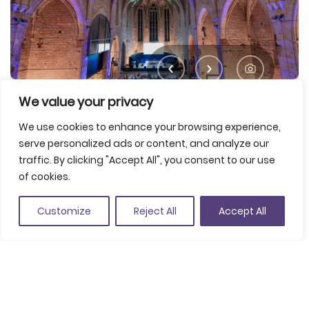
We value your privacy
We use cookies to enhance your browsing experience,
serve personalized ads or content, and analyze our
traffic. By clicking "Accept All", you consent to our use
of cookies.
Comparteix
Customize
Reject All
Accept All
Guardar a favorits
Pic de Peguera, 11, 17003 Girona
(Veure a Google Maps)
+34 972 210 299