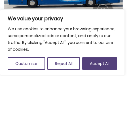
We value your privacy
We use cookies to enhance your browsing experience,
serve personalized ads or content, and analyze our
traffic. By clicking "Accept All", you consent to our use
of cookies.
Customize
Reject All
Accept All
Comparteix
Guardar a favorits
Av. Les Alegries, 54, 17310 Lloret de Mar
(Veure a Google Maps)
+34 902 130 014
info@sagales.com
www.sagales.com