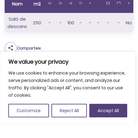
Nom
m2
Saló de
250
-
-
100
-
-
-
-
-
No
descans
Comparteix
Guardar a favorits
We value your privacy
Pl. del Vi, 1, 17001 Girona
We use cookies to enhance your browsing experience,
(Veure a Google Maps)
serve personalized ads or content, and analyze our
traffic. By clicking "Accept All", you consent to our use
+34 972 419 018
of cookies.
teatremunicipal@ajgirona.cat
Customize
Reject All
Accept All
www.ajuntament.gi