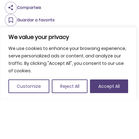
Comparteix
Guardar a favorits
Carrer de la Riera Gàrrap, 35, Girona, Espanya
We value your privacy
(Veure a Google Maps)
We use cookies to enhance your browsing experience,
+34 972 244 455
serve personalized ads or content, and analyze our
videoson@videoson.es
traffic. By clicking "Accept All", you consent to our use
of cookies.
videoson.es
Customize
Reject All
Accept All
Butlletí MICE
Vols estar al cas de totes les novetats del Convention Bureau