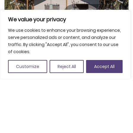
We value your privacy
We use cookies to enhance your browsing experience,
serve personalized ads or content, and analyze our
traffic. By clicking "Accept All", you consent to our use
of cookies.
Customize
Reject All
Accept All
Comparteix
Guardar a favorits
Km. 1,6, Autovia C-65, 17246 Santa Cristina d’Aro
(Veure a Google Maps)
+34 936 268 900
hola@santacristina.wecamp.net