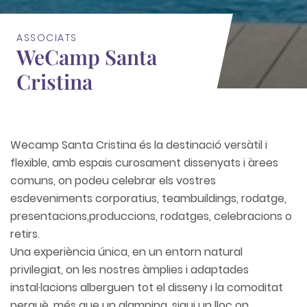
ASSOCIATS
WeCamp Santa
Cristina
Wecamp Santa Cristina és la destinació versàtil i
flexible, amb espais curosament dissenyats i àrees
comuns, on podeu celebrar els vostres
esdeveniments corporatius, teambuildings, rodatge,
presentacions,produccions, rodatges, celebracions o
retirs.
Una experiència única, en un entorn natural
privilegiat, on les nostres àmplies i adaptades
instal·lacions alberguen tot el disseny i la comoditat
perquè, més que un glamping, sigui un lloc on