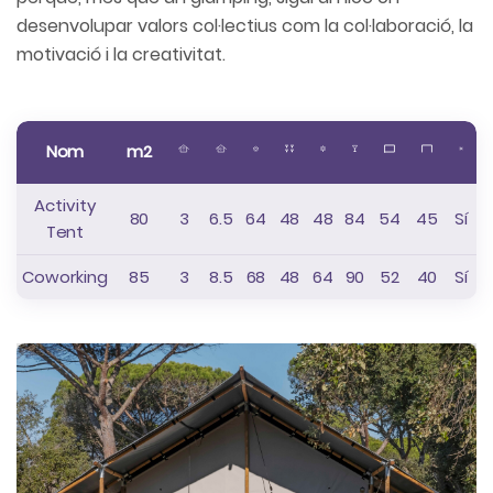
desenvolupar valors col·lectius com la col·laboració, la
motivació i la creativitat.
Nom
m2
Activity
80
3
6.5
64
48
48
84
54
45
Sí
Tent
Coworking
85
3
8.5
68
48
64
90
52
40
Sí