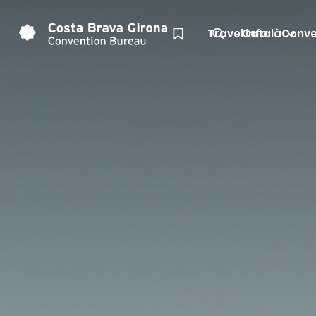
Travel info
Català
Conve