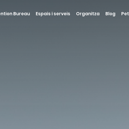
ntion Bureau
Espais i serveis
Organitza
Blog
Pet